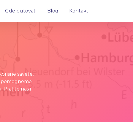
Gde putovati
Blog
Kontakt
orisne savete,
 vam pomognemo
Pratite nas i