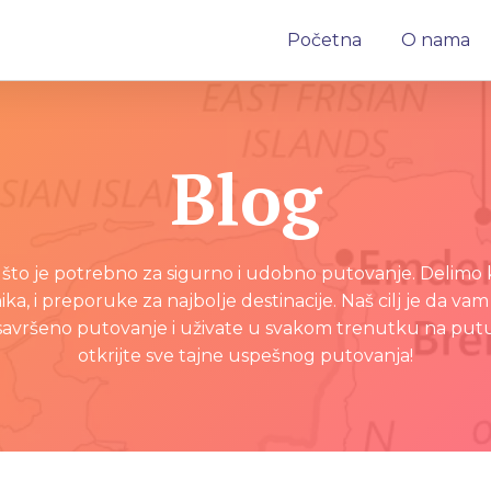
Početna
O nama
Blog
 što je potrebno za sigurno i udobno putovanje. Delimo k
ika, i preporuke za najbolje destinacije. Naš cilj je da
savršeno putovanje i uživate u svakom trenutku na putu. 
otkrijte sve tajne uspešnog putovanja!