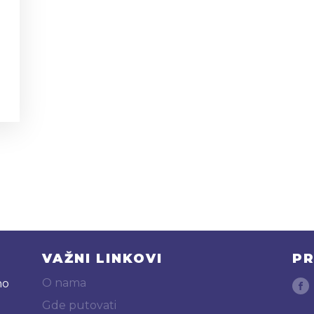
VAŽNI LINKOVI
PR
O nama
no
Gde putovati