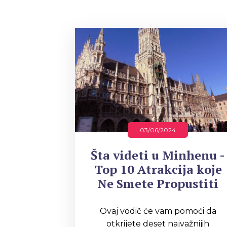
03/06/2024
Šta videti u Minhenu -
Top 10 Atrakcija koje
Ne Smete Propustiti
Ovaj vodič će vam pomoći da
otkrijete deset najvažnijih