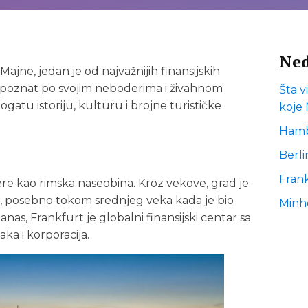
Ned
jne, jedan je od najvažnijih finansijskih
, poznat po svojim neboderima i živahnom
Šta v
atu istoriju, kulturu i brojne turističke
koje 
Hamb
Berli
Frank
ere kao rimska naseobina. Kroz vekove, grad je
tar, posebno tokom srednjeg veka kada je bio
Minh
as, Frankfurt je globalni finansijski centar sa
a i korporacija.